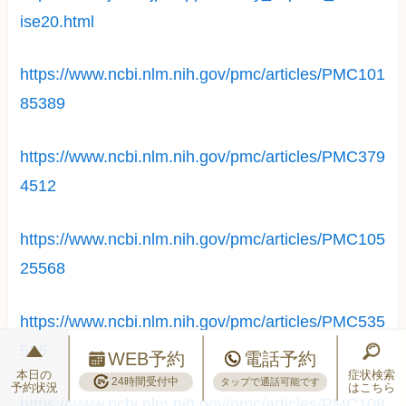
ise20.html
https://www.ncbi.nlm.nih.gov/pmc/articles/PMC101
85389
https://www.ncbi.nlm.nih.gov/pmc/articles/PMC379
4512
https://www.ncbi.nlm.nih.gov/pmc/articles/PMC105
25568
https://www.ncbi.nlm.nih.gov/pmc/articles/PMC535
525
WEB予約
電話予約
本日の
症状検索
24時間受付中
タップで通話可能です
予約状況
はこちら
https://www.ncbi.nlm.nih.gov/pmc/articles/PMC108