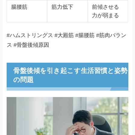
腸腰筋
筋力低下
前傾させる
力が弱まる
#ハムストリングス #大殿筋 #腸腰筋 #筋肉バラン
ス #骨盤後傾原因
骨盤後傾を引き起こす生活習慣と姿勢
の問題