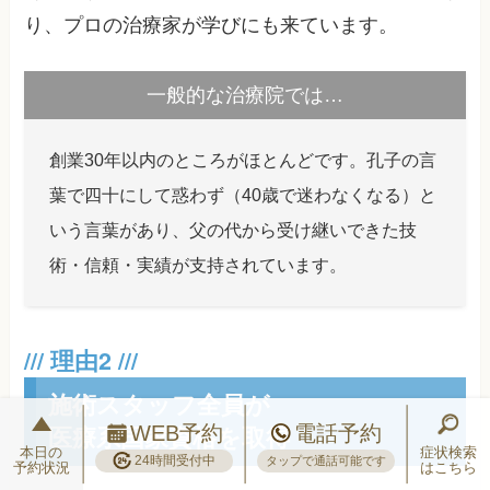
り、プロの治療家が学びにも来ています。
一般的な治療院では…
創業30年以内のところがほとんどです。孔子の言
葉で四十にして惑わず（40歳で迷わなくなる）と
いう言葉があり、父の代から受け継いできた技
術・信頼・実績が支持されています。
施術スタッフ全員が
医療系国家資格を取得
WEB予約
電話予約
本日の
症状検索
24時間受付中
タップで通話可能です
予約状況
はこちら