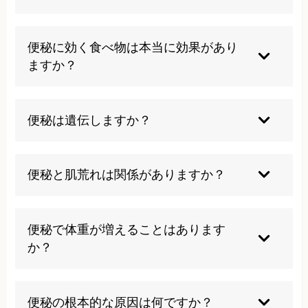
3日以上排便がない、血便がある、激しい腹痛を
伴う、発熱がある場合は早急に医療機関を受診す
便秘に効く食べ物は本当に効果があり
ることをお勧めします。
ますか？
食物繊維を多く含む食品や発酵食品は腸内環境改
善に有効ですが、個人差があり、根本的な体質改
便秘は遺伝しますか？
善が必要な場合もあります。
遺伝的要因もありますが、多くは生活習慣や体質
によるものです。家族間で似た生活習慣を共有す
便秘と肌荒れは関係がありますか？
ることで便秘が多発することがあります。
腸内環境の悪化により有害物質が血液に吸収さ
れ、肌のターンオーバーが乱れることで肌荒れが
便秘で体重が増えることはあります
生じる関係性があります。
か？
便が腸内に蓄積されることで一時的に体重が増加
しますが、根本的な体重増加の原因は代謝低下や
便秘の根本的な原因は何ですか？