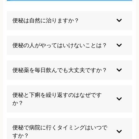
便秘は自然に治りますか？
軽度の便秘であれば生活習慣の改善により自然治
癒する場合もありますが、慢性化した便秘は根本
便秘の人がやってはいけないことは？
原因を解決しなければ改善は困難です。
便意を我慢すること、水分摂取を控えること、過
度なダイエット、ストレスの蓄積、運動不足の継
便秘薬を毎日飲んでも大丈夫ですか？
続は便秘を悪化させるため避けるべきです。
長期間の便秘薬使用は腸の自然な動きを低下さ
せ、薬への依存を招く可能性があるため、根本的
便秘と下痢を繰り返すのはなぜです
な改善を目指すことが重要です。
か？
ストレスや自律神経の乱れにより腸の動きが不安
定になり、過敏性腸症候群として便秘と下痢を交
便秘で病院に行くタイミングはいつで
互に繰り返すことがあります。
すか？