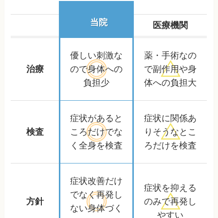
当院
医療機関
優しい刺激な
薬・手術なの
治療
ので
身体への
で
副作用や身
負担少
体への負担大
症状があると
症状に関係あ
検査
ころだけ
でな
りそうな
とこ
く全身を検査
ろだけを検査
症状改善だけ
症状を抑える
でなく
再発し
方針
のみで
再発し
ない身体づく
やすい