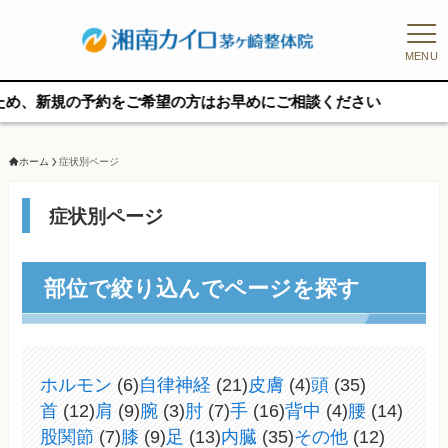
MENU
規の予約をご希望の方はお早めにご相談ください
ホーム
症状別ページ
症状別ページ
部位で絞り込んでページを探す
ホルモン
(6)
自律神経
(21)
皮膚
(4)
頭
(35)
首
(12)
肩
(9)
腕
(3)
肘
(7)
手
(16)
背中
(4)
腰
(14)
股関節
(7)
膝
(9)
足
(13)
内臓
(35)
その他
(12)