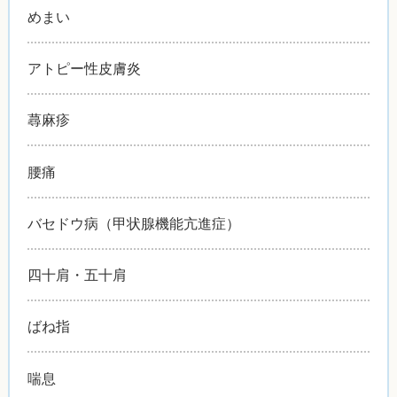
めまい
アトピー性皮膚炎
蕁麻疹
腰痛
バセドウ病（甲状腺機能亢進症）
四十肩・五十肩
ばね指
喘息