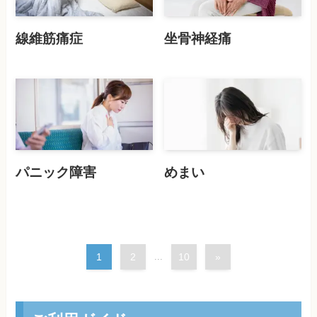
線維筋痛症
坐骨神経痛
パニック障害
めまい
1
2
...
10
»