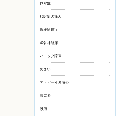
側弯症
股関節の痛み
線維筋痛症
坐骨神経痛
パニック障害
めまい
アトピー性皮膚炎
蕁麻疹
腰痛