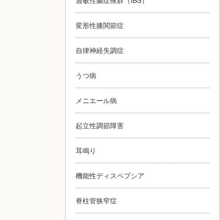
変形性膝関節症
自律神経失調症
うつ病
メニエール病
起立性調節障害
耳鳴り
機能性ディスペプシア
脊柱管狭窄症