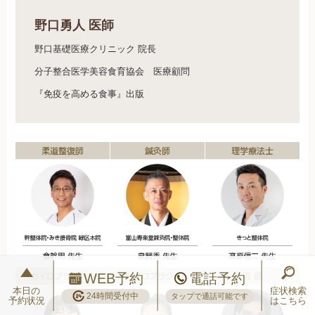
野口勇人 医師
野口基礎医療クリニック 院長
分子整合医学美容食育協会 医療顧問
『免疫を高める食事』出版
WEB予約
電話予約
本日の
症状検索
24時間受付中
タップで通話可能です
予約状況
はこちら