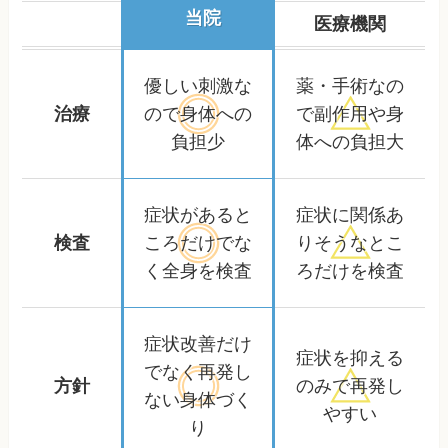
当院
医療機関
優しい刺激な
薬・手術なの
治療
ので
身体への
で
副作用や身
負担少
体への負担大
症状があると
症状に関係あ
検査
ころだけ
でな
りそうな
とこ
く全身を検査
ろだけを検査
症状改善だけ
症状を抑える
でなく
再発し
方針
のみで
再発し
ない身体づく
やすい
り