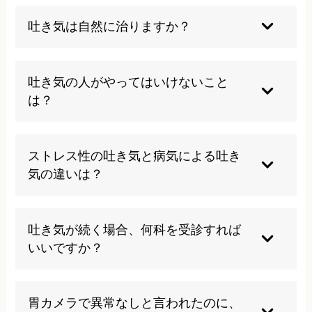
吐き気は自然に治りますか？
一時的なストレスや疲労による吐き気は自然に改
善することもありますが、慢性的な症状は根本原
吐き気の人がやってはいけないこと
因を解決しない限り改善は困難です。適切な検査
は？
と治療により、多くの場合改善が期待できます。
暴飲暴食、刺激物の摂取、不規則な生活、過度な
ストレスの蓄積は症状を悪化させるため避けるべ
ストレス性の吐き気と病気による吐き
きです。また、空腹時の糖質摂取による血糖値の
気の違いは？
急激な変動も吐き気を誘発する可能性がありま
す。
ストレス性は特定の状況で症状が現れやすく、病
気による吐き気は持続的で他の症状を伴うことが
吐き気が続く場合、何科を受診すれば
多いです。当院のメタトロン検査により、詳しい
いいですか？
原因を特定することができます。
まずは消化器内科を受診し、検査で異常がなけれ
ば整体院での自律神経調整も検討してください。
胃カメラで異常なしと言われたのに、