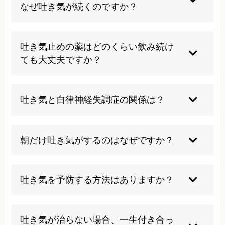
当院では内臓や自律神経からくる症状を得意とし
なぜ吐き気が続くのですか？
ています。
機能性の問題や自律神経の乱れが原因の場合、検
査では異常が見つからないことがあります。当院
吐き気止めの薬はどのくらい飲み続け
では機能面からのアプローチで改善を図ります。
ても大丈夫ですか？
長期服用は副作用のリスクがあるため、医師と相
談しながら適切な期間での使用が重要です。当院
吐き気と自律神経失調症の関係は？
では薬に頼らない根本的な改善方法をご提案しま
す。
自律神経の乱れは胃腸の働きを直接的に影響し、
吐き気の主要な原因の一つとなります。当院の施
朝だけ吐き気がするのはなぜですか？
術により自律神経のバランスを整えることで改善
が期待できます。
ストレスや自律神経の乱れにより、朝の交感神経
の活性化時に症状が現れやすくなります。生活リ
吐き気を予防する方法はありますか？
ズムの改善と自律神経調整により改善が可能で
す。
規則正しい生活、適度な運動、ストレス管理、バ
ランスの良い食事が予防に効果的です。当院では
吐き気が治らない場合、一生付き合っ