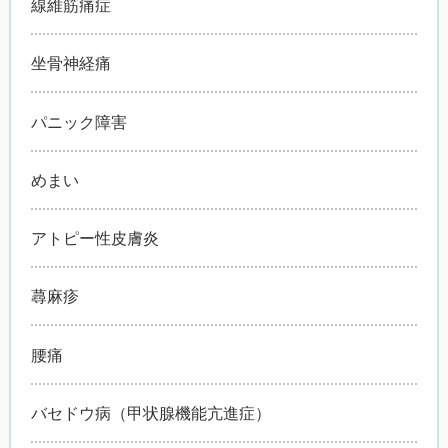
線維筋痛症
坐骨神経痛
パニック障害
めまい
アトピー性皮膚炎
蕁麻疹
腰痛
バセドウ病（甲状腺機能亢進症）