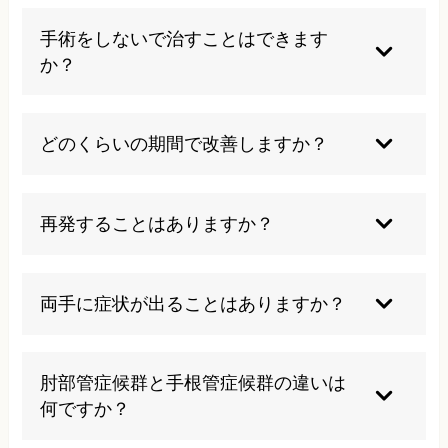
長時間の肘の屈曲、肘をつく動作、重い物を持つ
作業は避けるべきです。また、症状を悪化させる
手術をしないで治すことはできます
可能性のある反復動作も控えることが大切です。
か？
初期段階であれば保存療法で改善する可能性があ
ります。ただし、筋肉の萎縮や変形が進行してい
どのくらいの期間で改善しますか？
る場合は手術が必要になることもあります。
症状の程度や治療法により異なりますが、保存療
法では数週間から数ヶ月、手術の場合は術後の回
再発することはありますか？
復に半年から1年程度かかることがあります。
根本的な原因が解決されていない場合や、生活習
慣が改善されていない場合は再発する可能性があ
両手に症状が出ることはありますか？
ります。予防対策を継続することが重要です。
片側に発症することが多いですが、両側に症状が
現れることもあります。特に職業性の要因がある
肘部管症候群と手根管症候群の違いは
場合は両側発症のリスクが高まります。
何ですか？