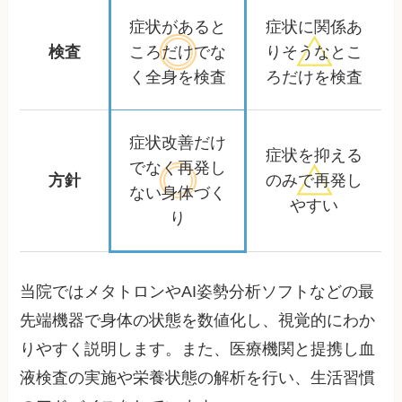
症状があると
症状に関係あ
検査
ころだけ
でな
りそうな
とこ
く全身を検査
ろだけを検査
症状改善だけ
症状を抑える
でなく
再発し
方針
のみで
再発し
ない身体づく
やすい
り
当院ではメタトロンやAI姿勢分析ソフトなどの最
先端機器で身体の状態を数値化し、視覚的にわか
りやすく説明します。また、医療機関と提携し血
液検査の実施や栄養状態の解析を行い、生活習慣