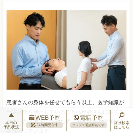
患者さんの身体を任せてもらう以上、医学知識が
一定水準を満たしていることは患者さんに対する
WEB予約
電話予約
マナーだと考えているため、国家資格取得者のみ
本日の
症状検索
24時間受付中
タップで通話可能です
予約状況
はこちら
を採用しています。