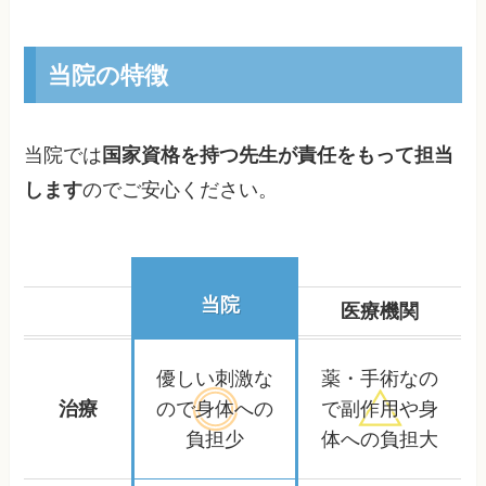
当院の特徴
当院では
国家資格を持つ先生が責任をもって担当
します
のでご安心ください。
当院
医療機関
優しい刺激な
薬・手術なの
治療
ので
身体への
で
副作用や身
負担少
体への負担大