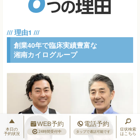
創業40年で臨床実績豊富な
湘南カイログループ
WEB予約
電話予約
本日の
症状検索
24時間受付中
タップで通話可能です
予約状況
はこちら