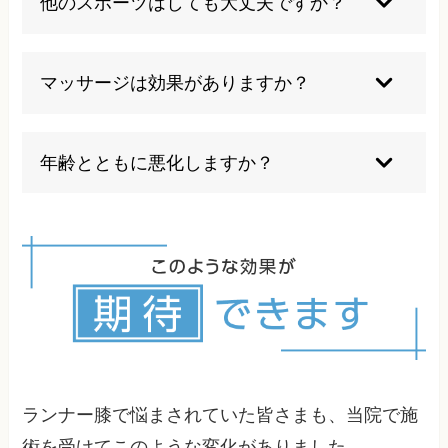
他のスポーツはしても大丈夫ですか？
びが再発予防の鍵となります。
膝への負担が少ない水泳やサイクリングなどは問
題ありませんが、ジャンプ系やターン動作の多い
マッサージは効果がありますか？
スポーツは避けた方が安全です。
筋肉の緊張緩和には効果的ですが、一時的な改善
に留まることが多く、根本的な解決には専門的な
年齢とともに悪化しますか？
アプローチが必要です。
適切な治療とメンテナンスを行えば年齢に関係な
く改善可能ですが、放置すると加齢とともに症状
が悪化する傾向があります。
ランナー膝で悩まされていた皆さまも、当院で施
術を受けてこのような変化がありました。