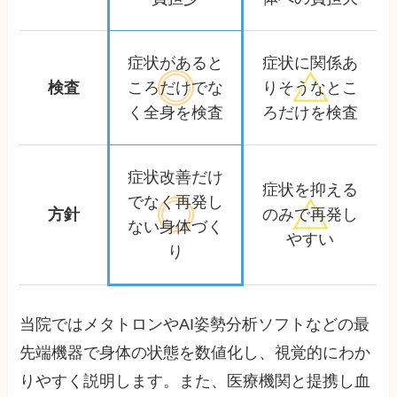
症状があると
症状に関係あ
検査
ころだけ
でな
りそうな
とこ
く全身を検査
ろだけを検査
症状改善だけ
症状を抑える
でなく
再発し
方針
のみで
再発し
ない身体づく
やすい
り
当院ではメタトロンやAI姿勢分析ソフトなどの最
先端機器で身体の状態を数値化し、視覚的にわか
りやすく説明します。また、医療機関と提携し血