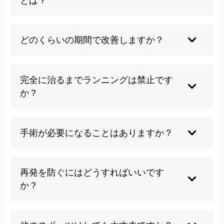
とは？
痛みを我慢してのランニング継続、急激な運動量
増加、硬い路面での練習、不適切なシューズでの
どのくらいの期間で改善しますか？
運動は避けるべきです。
症状の程度により異なりますが、適切な治療を受
ければ軽度なら2-4週間、重度でも2-3ヶ月程度で
完全に治るまでランニングは禁止です
改善が期待できます。
か？
完全禁止ではなく、痛みのない範囲での軽いジョ
ギングや代替運動（水泳など）から段階的に復帰
手術が必要になることはありますか？
することが重要です。
保存療法で改善しない重症例では手術を検討する
こともありますが、適切な早期治療により多くの
再発を防ぐにはどうすればいいです
場合は手術を避けることができます。
か？
正しいランニングフォームの習得、段階的な運動
量増加、定期的なストレッチ、適切なシューズ選