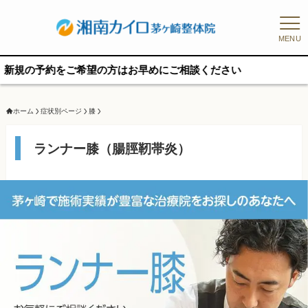
MENU
希望の方はお早めにご相談ください
ホーム
症状別ページ
膝
ランナー膝（腸脛靭帯炎）