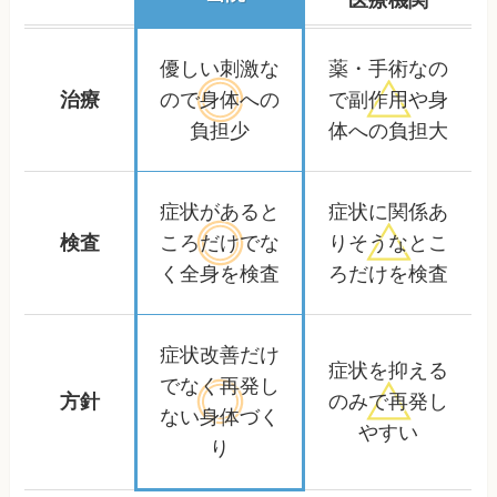
優しい刺激な
薬・手術なの
治療
ので
身体への
で
副作用や身
負担少
体への負担大
症状があると
症状に関係あ
検査
ころだけ
でな
りそうな
とこ
く全身を検査
ろだけを検査
症状改善だけ
症状を抑える
でなく
再発し
方針
のみで
再発し
ない身体づく
やすい
り