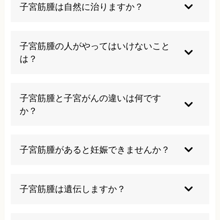
子宮筋腫は自然に治りますか？
子宮筋腫は良性腫瘍のため自然に消失することは
ありませんが、閉経後は女性ホルモンの減少によ
子宮筋腫の人がやってはいけないこと
り筋腫が縮小することがあります。
は？
特に禁止事項はありませんが、過度な運動や重い
ものを持つことで症状が悪化する場合があるた
子宮筋腫と子宮がんの違いは何です
め、体調に合わせた生活を心がけましょう。
か？
子宮筋腫は良性腫瘍で生命に関わることはありま
せんが、子宮がんは悪性腫瘍で適切な治療が必要
子宮筋腫があると妊娠できませんか？
です。定期検診で鑑別できます。
筋腫の大きさや位置によっては妊娠に影響するこ
とがありますが、多くの場合は妊娠可能です。医
子宮筋腫は遺伝しますか？
師と相談して適切な治療を受けましょう。
遺伝子異常が関与していますが、遺伝性疾患では