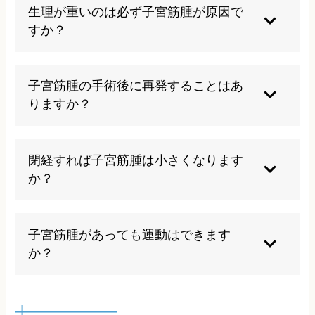
ありません。家族歴がある場合は定期的な検診を
生理が重いのは必ず子宮筋腫が原因で
受けることをお勧めします。
すか？
生理過多の原因は子宮筋腫以外にも子宮内膜症や
機能性出血など様々です。婦人科での検査で原因
子宮筋腫の手術後に再発することはあ
を特定することが大切です。
りますか？
筋腫核出術の場合は再発の可能性がありますが、
子宮全摘術では再発はありません。術式により再
閉経すれば子宮筋腫は小さくなります
発リスクが異なります。
か？
閉経により女性ホルモンが減少するため、多くの
場合筋腫は縮小します。症状も軽減されることが
子宮筋腫があっても運動はできます
期待できます。
か？
適度な運動は血流改善に効果的ですが、激しい運
動は症状を悪化させる可能性があります。体調に