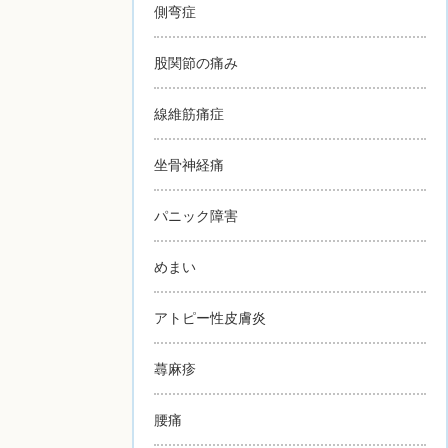
側弯症
股関節の痛み
線維筋痛症
坐骨神経痛
パニック障害
めまい
アトピー性皮膚炎
蕁麻疹
腰痛