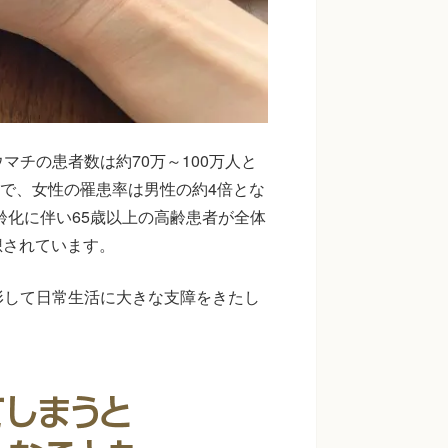
チの患者数は約70万～100万人と
0％で、女性の罹患率は男性の約4倍とな
齢化に伴い65歳以上の高齢患者が全体
想されています。
形して日常生活に大きな支障をきたし