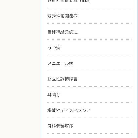
変形性膝関節症
自律神経失調症
うつ病
メニエール病
起立性調節障害
耳鳴り
機能性ディスペプシア
脊柱管狭窄症