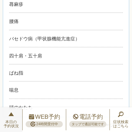
蕁麻疹
腰痛
バセドウ病（甲状腺機能亢進症）
四十肩・五十肩
ばね指
喘息
頭のかたち
WEB予約
電話予約
本日の
症状検索
24時間受付中
>>
症状別ページ一覧
タップで通話可能です
予約状況
はこちら