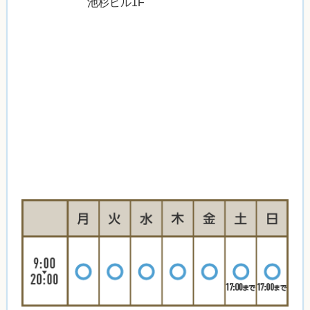
池杉ビル1F