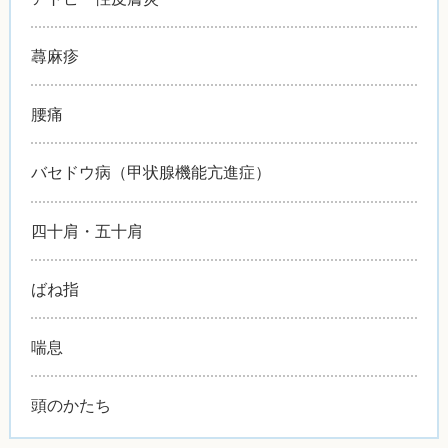
蕁麻疹
腰痛
バセドウ病（甲状腺機能亢進症）
四十肩・五十肩
ばね指
喘息
頭のかたち