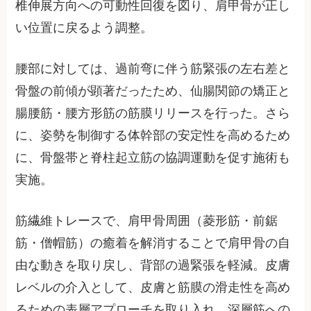
椎伸展方向への可動性回復を図り、肩甲骨が正し
い位置に戻るよう調整。
腰部に対しては、過前弯に伴う筋緊張の左右差と
骨盤の前傾が顕著だったため、仙腸関節の矯正と
腸腰筋・腰方形筋の筋膜リリースを行った。さら
に、姿勢を制御する体幹部の安定性を高めるため
に、骨盤帯と脊柱起立筋の協調運動を促す施術も
実施。
筋繊維トレースで、肩甲骨周囲（菱形筋・前鋸
筋・僧帽筋）の癒着を解消することで肩甲骨の自
由な動きを取り戻し、背部の過緊張を軽減。皮膚
レベルの介入として、皮膚と筋膜の滑走性を高め
るための表層アプローチを取り入れ、深層筋への