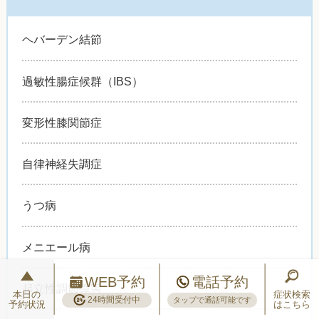
ヘバーデン結節
過敏性腸症候群（IBS）
変形性膝関節症
自律神経失調症
うつ病
メニエール病
WEB予約
電話予約
起立性調節障害
本日の
症状検索
24時間受付中
タップで通話可能です
予約状況
はこちら