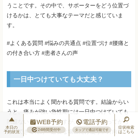
うことです。その中で、サポーターをどう位置づ
けるかは、とても大事なテーマだと感じていま
す。
#よくある質問 #悩みの共通点 #位置づけ #腰痛と
の付き合い方 #患者さんの声
一日中つけていても大丈夫？
これは本当によく聞かれる質問です。結論からい
うと、痛みが強い急性期には一日中つけていても
WEB予約
電話予約
問題ないことが多いですが、慢性期に入ってから
本日の
症状検索
24時間受付中
タップで通話可能です
は、できるだけ「必要な場面だけ使う」方向にシ
予約状況
はこちら