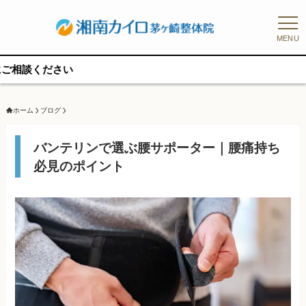
MENU
予約枠
ホーム
ブログ
バンテリンで選ぶ腰サポーター｜腰痛持ち
必見のポイント