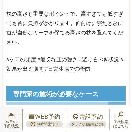
枕の高さも重要なポイントで、高すぎても低すぎ
ても首に負担がかかります。仰向けに寝たときに
首が自然なカーブを保てる高さの枕を選んでくだ
さい。
#ケアの頻度 #適切な圧の強さ #避けるべき状況 #
効果が出る期間 #日常生活での予防
専門家の施術が必要なケース
セルフケアで改善できるトリガーポイントもあり
WEB予約
電話予約
本日の
症状検索
24時間受付中
ますが、専門家による施術が必要な場合もありま
タップで通話可能です
予約状況
はこちら