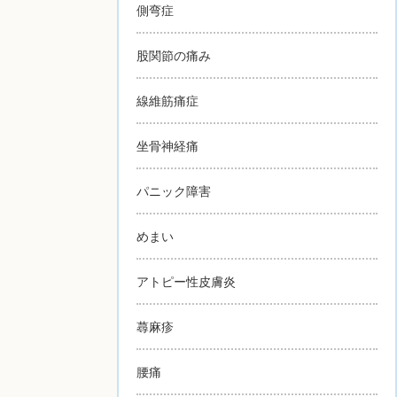
側弯症
股関節の痛み
線維筋痛症
坐骨神経痛
パニック障害
めまい
アトピー性皮膚炎
蕁麻疹
腰痛