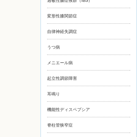
変形性膝関節症
自律神経失調症
うつ病
メニエール病
起立性調節障害
耳鳴り
機能性ディスペプシア
脊柱管狭窄症