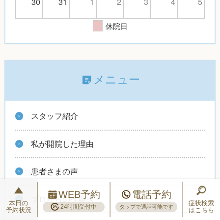
30
31
1
2
3
4
5
休院日
メニュー
スタッフ紹介
私が開院した理由
患者さまの声
WEB予約
電話予約
プロからの推薦状
本日の
症状検索
24時間受付中
タップで通話可能です
予約状況
はこちら