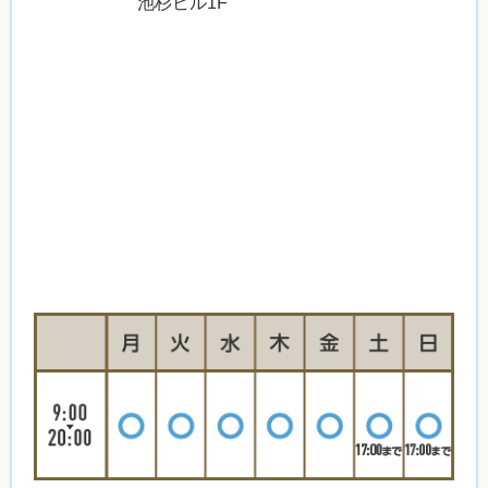
池杉ビル1F