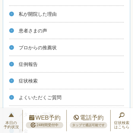
私が開院した理由
患者さまの声
プロからの推薦状
症例報告
症状検索
よくいただくご質問
メタトロン測定
WEB予約
電話予約
本日の
症状検索
24時間受付中
タップで通話可能です
予約状況
はこちら
料金