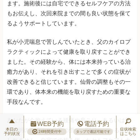
ます。施術後には自宅でできるセルフケアの方法
もお伝えし、次回来院までの間も良い状態を保て
るようサポートしています。
私が小児喘息で苦しんでいたとき、父のカイロプ
ラクティックによって健康を取り戻すことができ
ました。その経験から、体には本来持っている治
癒力があり、それを引き出すことで多くの症状が
改善できると信じています。仙骨の調整もその一
環であり、体本来の機能を取り戻すための重要な
手段なんです。
あなたが今抱えている腰痛や肩こり、あるいは原
WEB予約
電話予約
本日の
症状検索
因不明の不調も、仙骨の歪みが関係しているかも
24時間受付中
タップで通話可能です
予約状況
はこちら