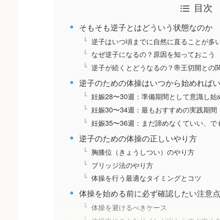
目次
そもそも逆子とはどういう状態なのか
逆子はいつ頃までに自然に直ることが多
なぜ逆子になるの？原因を知っておこう
逆子が続くとどうなるの？帝王切開との
逆子のための体操はいつから始めれば
妊娠28〜30週：準備期間として意識し始
妊娠30〜34週：最もおすすめの実践期間
妊娠35〜36週：まだ諦めなくていい、
逆子のための体操の正しいやり方
胸膝位（きょうしつい）のやり方
ブリッジ法のやり方
体操を行う最適なタイミングとコツ
体操を始める前に必ず確認したい注意
体操を避けるべきケース