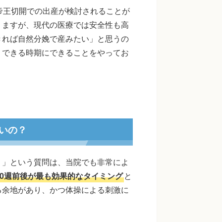
帝王切開での出産が検討されることが
りますが、現代の医療では安全性も高
きれば自然分娩で産みたい」と思うの
、できる時期にできることをやってお
期
いの？
？」という質問は、当院でも非常によ
30週前後が最も効果的なタイミング
と
る余地があり、かつ体操による刺激に