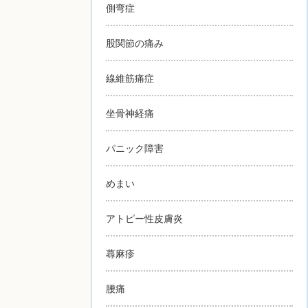
側弯症
股関節の痛み
線維筋痛症
坐骨神経痛
パニック障害
めまい
アトピー性皮膚炎
蕁麻疹
腰痛