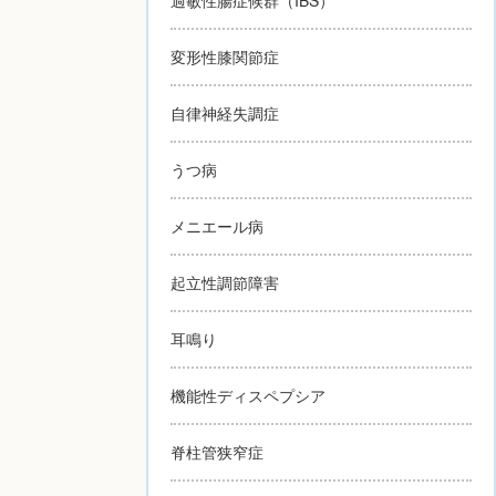
変形性膝関節症
自律神経失調症
うつ病
メニエール病
起立性調節障害
耳鳴り
機能性ディスペプシア
脊柱管狭窄症