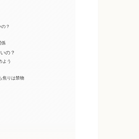
いの？
関係
いいの？
めよう
でも焦りは禁物
点