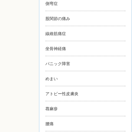
側弯症
股関節の痛み
線維筋痛症
坐骨神経痛
パニック障害
めまい
アトピー性皮膚炎
蕁麻疹
腰痛