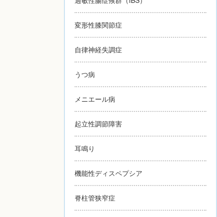
変形性膝関節症
自律神経失調症
うつ病
メニエール病
起立性調節障害
耳鳴り
機能性ディスペプシア
脊柱管狭窄症