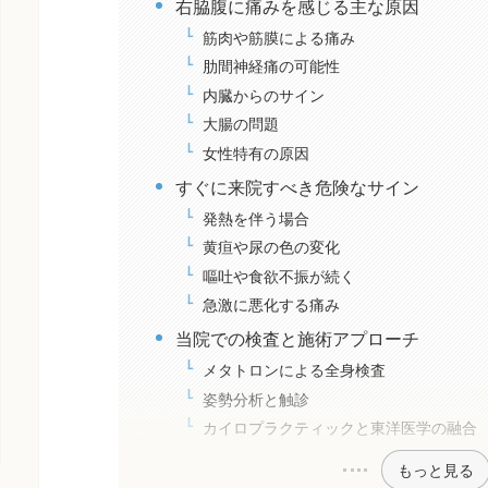
右脇腹に痛みを感じる主な原因
筋肉や筋膜による痛み
肋間神経痛の可能性
内臓からのサイン
大腸の問題
女性特有の原因
すぐに来院すべき危険なサイン
発熱を伴う場合
黄疸や尿の色の変化
嘔吐や食欲不振が続く
急激に悪化する痛み
当院での検査と施術アプローチ
メタトロンによる全身検査
姿勢分析と触診
カイロプラクティックと東洋医学の融合
もっと見る