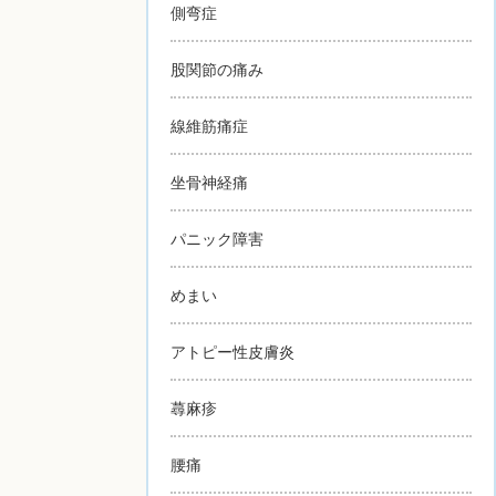
側弯症
股関節の痛み
線維筋痛症
坐骨神経痛
パニック障害
めまい
アトピー性皮膚炎
蕁麻疹
腰痛