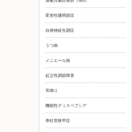
変形性膝関節症
自律神経失調症
うつ病
メニエール病
起立性調節障害
耳鳴り
機能性ディスペプシア
脊柱管狭窄症