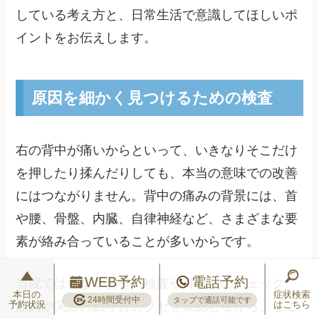
している考え方と、日常生活で意識してほしいポ
イントをお伝えします。
原因を細かく見つけるための検査
右の背中が痛いからといって、いきなりそこだけ
を押したり揉んだりしても、本当の意味での改善
にはつながりません。背中の痛みの背景には、首
や腰、骨盤、内臓、自律神経など、さまざまな要
素が絡み合っていることが多いからです。
WEB予約
電話予約
当院では、まず姿勢の検査や可動域のチェック、
本日の
症状検索
24時間受付中
タップで通話可能です
予約状況
はこちら
筋肉や関節の触り方のクセを確認しながら、どこ