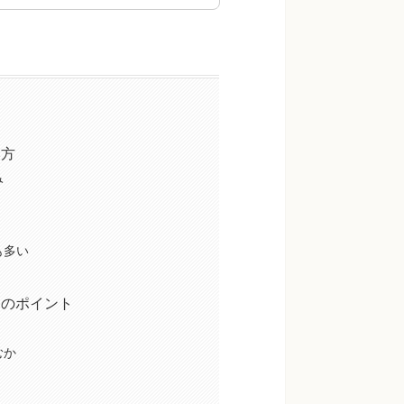
み方
み
も多い
クのポイント
むか