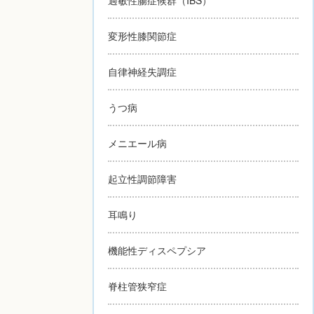
変形性膝関節症
自律神経失調症
うつ病
メニエール病
起立性調節障害
耳鳴り
機能性ディスペプシア
脊柱管狭窄症