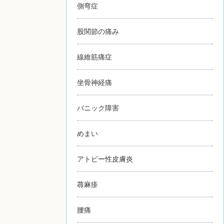
側弯症
股関節の痛み
線維筋痛症
坐骨神経痛
パニック障害
めまい
アトピー性皮膚炎
蕁麻疹
腰痛