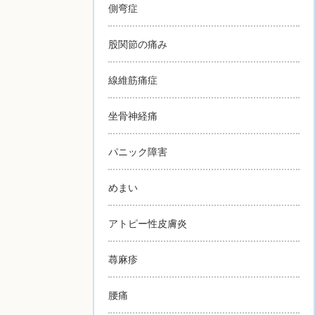
側弯症
股関節の痛み
線維筋痛症
坐骨神経痛
パニック障害
めまい
アトピー性皮膚炎
蕁麻疹
腰痛