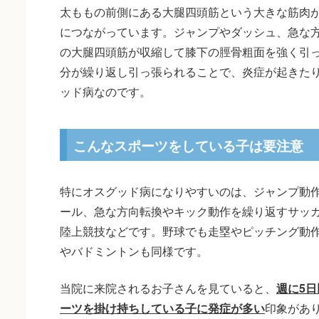
太ももの前側にある大腿四頭筋という大きな筋肉
につながっています。ジャンプやダッシュ、急な
の大腿四頭筋が収縮して膝下の脛骨粗面を強く引
分が繰り返し引っ張られることで、炎症が起きた
ッド病なのです。
こんなスポーツをしている子は要注意
特にオスグッド病になりやすいのは、ジャンプ動
ール、急な方向転換やキック動作を繰り返すサッ
陸上競技などです。野球でも走塁やピッチング動
やバドミントンも同様です。
当院に来院されるお子さんを見ていると、
週に5
ーツを掛け持ちしている子に発症が多い
印象があ