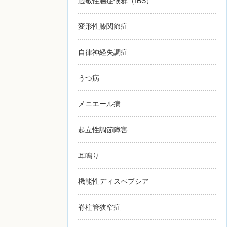
変形性膝関節症
自律神経失調症
うつ病
メニエール病
起立性調節障害
耳鳴り
機能性ディスペプシア
脊柱管狭窄症