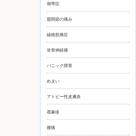
側弯症
股関節の痛み
線維筋痛症
坐骨神経痛
パニック障害
めまい
アトピー性皮膚炎
蕁麻疹
腰痛