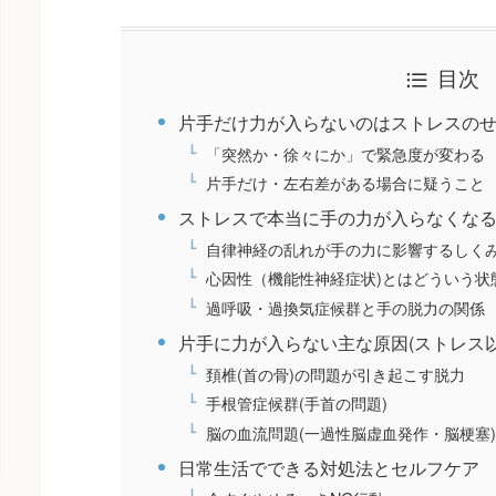
目次
片手だけ力が入らないのはストレスの
「突然か・徐々にか」で緊急度が変わる
片手だけ・左右差がある場合に疑うこと
ストレスで本当に手の力が入らなくな
自律神経の乱れが手の力に影響するしく
心因性（機能性神経症状)とはどういう状
過呼吸・過換気症候群と手の脱力の関係
片手に力が入らない主な原因(ストレス以
頚椎(首の骨)の問題が引き起こす脱力
手根管症候群(手首の問題)
脳の血流問題(一過性脳虚血発作・脳梗塞
日常生活でできる対処法とセルフケア