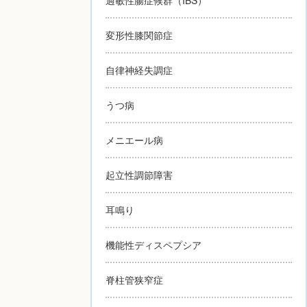
変形性膝関節症
自律神経失調症
うつ病
メニエール病
起立性調節障害
耳鳴り
機能性ディスペプシア
脊柱管狭窄症