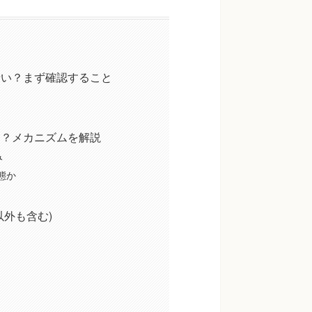
せい？まず確認すること
る？メカニズムを解説
み
態か
外も含む)
)