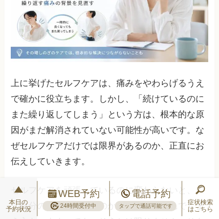
上に挙げたセルフケアは、痛みをやわらげるうえ
で確かに役立ちます。しかし、「続けているのに
また繰り返してしまう」という方は、根本的な原
因がまだ解消されていない可能性が高いです。な
ぜセルフケアだけでは限界があるのか、正直にお
伝えしていきます。
セルフケアを頑張っているのに変わらないと、
WEB予約
電話予約
本日の
症状検索
「自分のやり方が悪いのかな」と落ち込んでしま
24時間受付中
タップで通話可能です
予約状況
はこちら