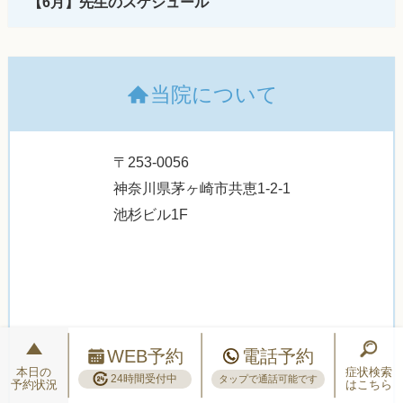
【6月】先生のスケジュール
当院について
〒253-0056
神奈川県茅ヶ崎市共恵1-2-1
池杉ビル1F
WEB予約
電話予約
本日の
症状検索
24時間受付中
タップで通話可能です
予約状況
はこちら