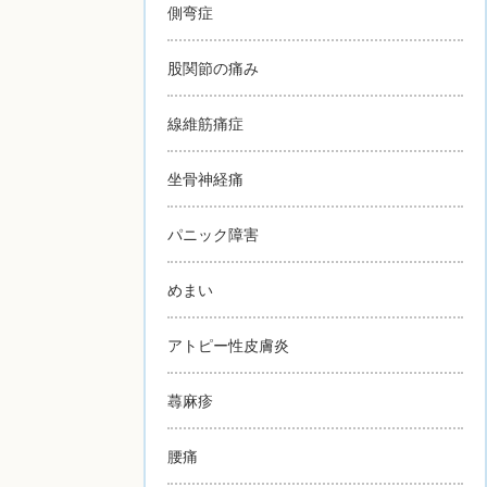
側弯症
股関節の痛み
線維筋痛症
坐骨神経痛
パニック障害
めまい
アトピー性皮膚炎
蕁麻疹
腰痛