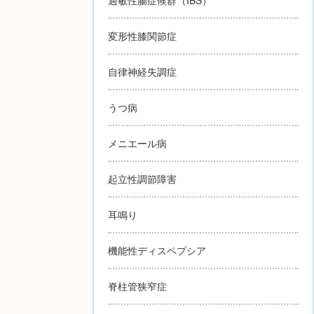
変形性膝関節症
自律神経失調症
うつ病
メニエール病
起立性調節障害
耳鳴り
機能性ディスペプシア
脊柱管狭窄症