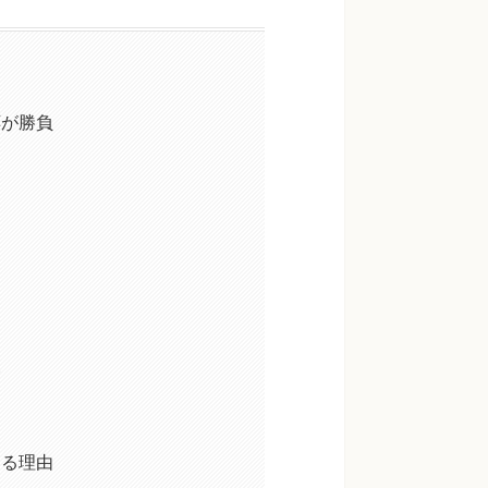
応が勝負
い
する理由