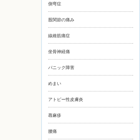
側弯症
股関節の痛み
線維筋痛症
坐骨神経痛
パニック障害
めまい
アトピー性皮膚炎
蕁麻疹
腰痛