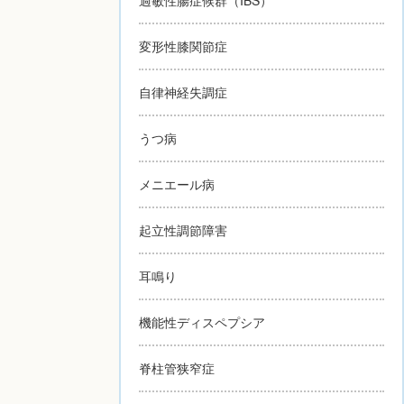
変形性膝関節症
自律神経失調症
うつ病
メニエール病
起立性調節障害
耳鳴り
機能性ディスペプシア
脊柱管狭窄症