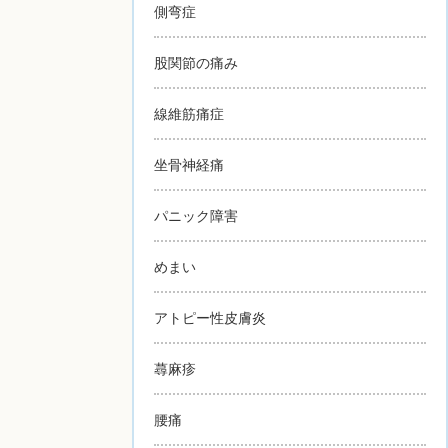
側弯症
股関節の痛み
線維筋痛症
坐骨神経痛
パニック障害
めまい
アトピー性皮膚炎
蕁麻疹
腰痛