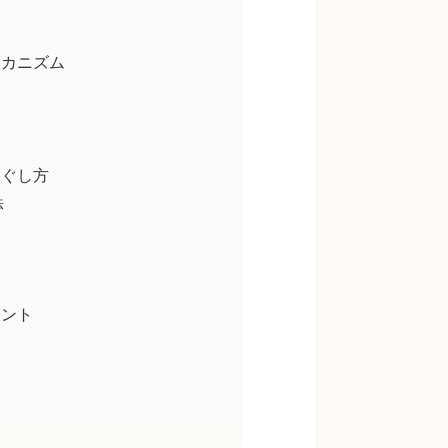
メカニズム
ほぐし方
法
イント
り