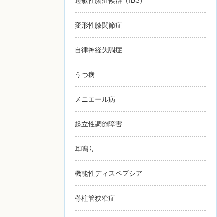
変形性膝関節症
自律神経失調症
うつ病
メニエール病
起立性調節障害
耳鳴り
機能性ディスペプシア
脊柱管狭窄症