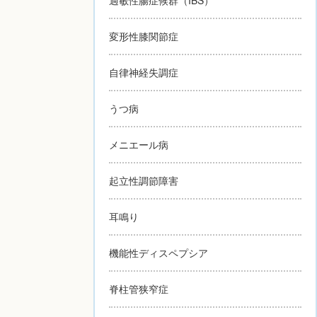
変形性膝関節症
自律神経失調症
うつ病
メニエール病
起立性調節障害
耳鳴り
機能性ディスペプシア
脊柱管狭窄症