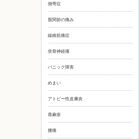
側弯症
股関節の痛み
線維筋痛症
坐骨神経痛
パニック障害
めまい
アトピー性皮膚炎
蕁麻疹
腰痛