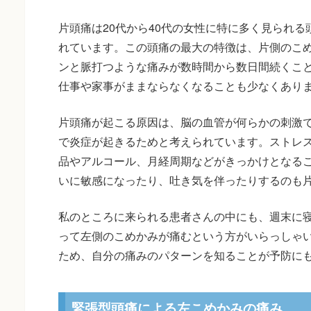
片頭痛は20代から40代の女性に特に多く見られる
れています。この頭痛の最大の特徴は、片側のこ
ンと脈打つような痛みが数時間から数日間続くこ
仕事や家事がままならなくなることも少なくあり
片頭痛が起こる原因は、脳の血管が何らかの刺激
で炎症が起きるためと考えられています。ストレ
品やアルコール、月経周期などがきっかけとなる
いに敏感になったり、吐き気を伴ったりするのも
私のところに来られる患者さんの中にも、週末に
って左側のこめかみが痛むという方がいらっしゃ
ため、自分の痛みのパターンを知ることが予防に
緊張型頭痛による左こめかみの痛み