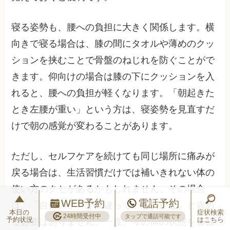
寝る姿勢も、腰への負担に大きく関係します。横
向きで寝る場合は、膝の間にタオルや薄めのクッ
ションを挟むことで骨盤のねじれを防ぐことがで
きます。仰向けの場合は膝の下にクッションを入
れると、腰への負担が軽くなります。「朝起きた
とき左腰が重い」という方は、寝姿勢を見直すだ
けで朝の感覚が変わることがあります。
ただし、セルフケアを続けても同じ場所に痛みが
戻る場合は、生活習慣だけでは補いきれない体の
使い方のクセがあるかもしれません。その場合
WEB予約
電話予約
は、「自分のケアが間違っているのかな」と責め
本日の
症状検索
24時間受付中
タップで通話可能です
予約状況
はこちら
る必要はありません。一度、今の体の状態を客観