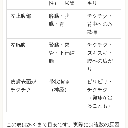
性）・尿管
キリ
左上腹部
膵臓・脾
チクチク・
臓・胃
背中への放
散痛
左脇腹
腎臓・尿
チクチク・
管・下行結
ズキズキ・
腸
腰への広が
り
皮膚表面が
帯状疱疹
ピリピリ・
チクチク
（神経）
チクチク
（発疹が出
ることも）
この表はあくまで目安です。実際には複数の原因