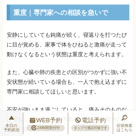
重度｜専門家への相談を急いで
安静にしていても鈍痛が続く、寝返りを打つたび
に目が覚める、家事で体をひねると激痛が走って
動けなくなるという状態は重度と考えられます。
また、心臓や肺の疾患との区別がつかずに強い不
安状態が続いている場合も、一人で抱え込まずに
専門家に相談してほしいと思います。
不安が強いまま過ごしていると、痛みそのものだ
けでなく、睡眠の質や呼吸の浅さ、肩や背中の緊
WEB予約
電話予約
本日の
症状検索
24時間受付中
張にも影響してきます。「痛みがひどくなったら
タップで通話可能です
予約状況
はこちら