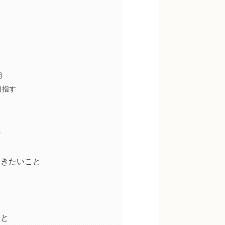
期
目指す
う
おきたいこと
こと