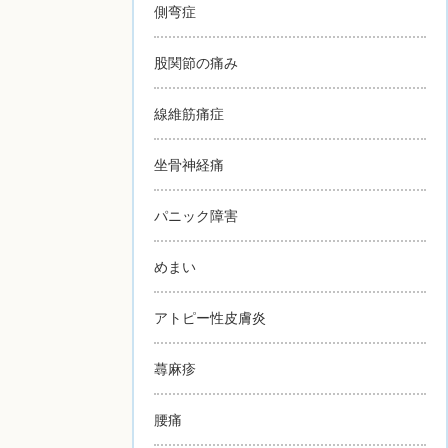
側弯症
股関節の痛み
線維筋痛症
坐骨神経痛
パニック障害
めまい
アトピー性皮膚炎
蕁麻疹
腰痛