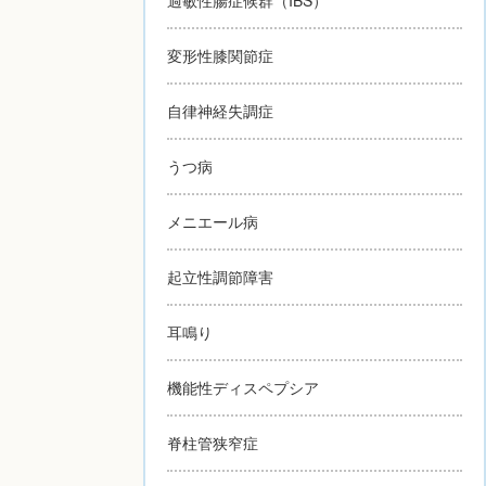
変形性膝関節症
自律神経失調症
うつ病
メニエール病
起立性調節障害
耳鳴り
機能性ディスペプシア
脊柱管狭窄症