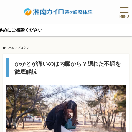
MENU
予
ホーム
ブログ
かかとが痛いのは内臓から？隠れた不調を
徹底解説