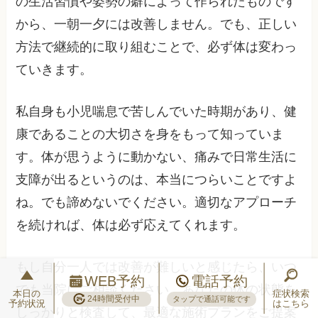
の生活習慣や姿勢の癖によって作られたものです
から、一朝一夕には改善しません。でも、正しい
方法で継続的に取り組むことで、必ず体は変わっ
ていきます。
私自身も小児喘息で苦しんでいた時期があり、健
康であることの大切さを身をもって知っていま
す。体が思うように動かない、痛みで日常生活に
支障が出るというのは、本当につらいことですよ
ね。でも諦めないでください。適切なアプローチ
を続ければ、体は必ず応えてくれます。
もし自分一人では改善が難しいと感じたら、いつ
WEB予約
電話予約
でも当院にご相談ください。あなたの体の状態を
本日の
症状検索
24時間受付中
タップで通話可能です
予約状況
はこちら
しっかりと検査して、最適な施術プランをご提案