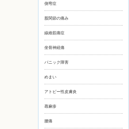
側弯症
股関節の痛み
線維筋痛症
坐骨神経痛
パニック障害
めまい
アトピー性皮膚炎
蕁麻疹
腰痛