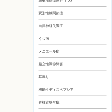
変形性膝関節症
自律神経失調症
うつ病
メニエール病
起立性調節障害
耳鳴り
機能性ディスペプシア
脊柱管狭窄症