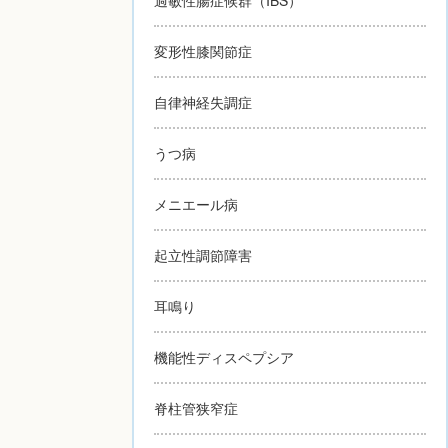
変形性膝関節症
自律神経失調症
うつ病
メニエール病
起立性調節障害
耳鳴り
機能性ディスペプシア
脊柱管狭窄症