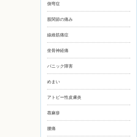
側弯症
股関節の痛み
線維筋痛症
坐骨神経痛
パニック障害
めまい
アトピー性皮膚炎
蕁麻疹
腰痛