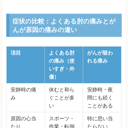
症状の比較：よくある肘の痛みとが
んが原因の痛みの違い
項目
よくある肘
がんが疑わ
の痛み（使
れる痛み
いすぎ・外
傷）
安静時の痛
休むと和ら
安静時・夜
み
ぐことが多
間にも続く
い
ことがある
原因の心当
スポーツ・
特に思い当
たり
作業・転倒
たらない