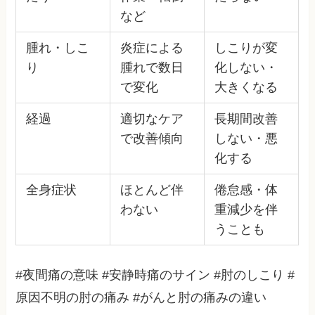
など
腫れ・しこ
炎症による
しこりが変
り
腫れで数日
化しない・
で変化
大きくなる
経過
適切なケア
長期間改善
で改善傾向
しない・悪
化する
全身症状
ほとんど伴
倦怠感・体
わない
重減少を伴
うことも
#夜間痛の意味 #安静時痛のサイン #肘のしこり #
原因不明の肘の痛み #がんと肘の痛みの違い