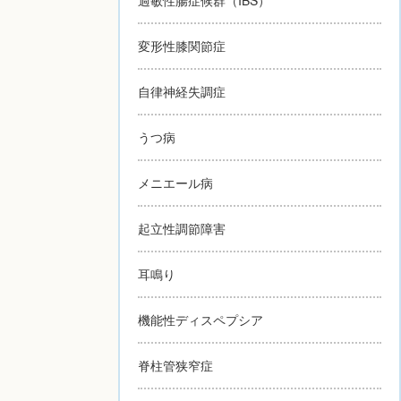
変形性膝関節症
自律神経失調症
うつ病
メニエール病
起立性調節障害
耳鳴り
機能性ディスペプシア
脊柱管狭窄症