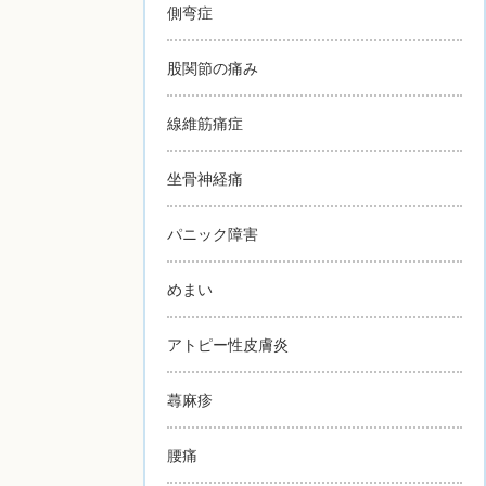
側弯症
股関節の痛み
線維筋痛症
坐骨神経痛
パニック障害
めまい
アトピー性皮膚炎
蕁麻疹
腰痛