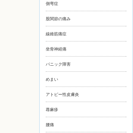
側弯症
股関節の痛み
線維筋痛症
坐骨神経痛
パニック障害
めまい
アトピー性皮膚炎
蕁麻疹
腰痛