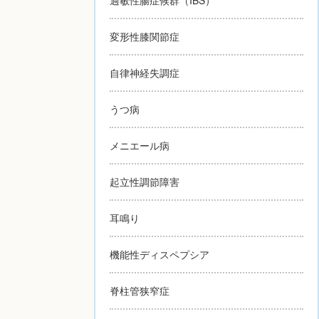
変形性膝関節症
自律神経失調症
うつ病
メニエール病
起立性調節障害
耳鳴り
機能性ディスペプシア
脊柱管狭窄症