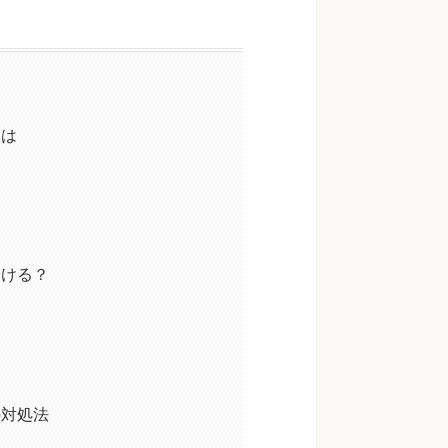
とは
分ける？
の対処法