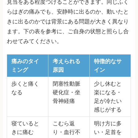
見当をある程度つけることができます。同じふく
らはぎの痛みでも、安静時に出るのか、動いたと
きに出るのかでは背景にある問題が大きく異なり
ます。下の表を参考に、ご自身の状態と照らし合
わせてみてください。
痛みのタイ
考えられる
特徴的なサ
ミング
原因
イン
歩くと痛く
閉塞性動脈
少し休むと
なる
硬化症・坐
楽になる・
骨神経痛
足が冷たい
感じがする
寝ていると
こむら返
明け方に多
きに痛む
り・血行不
い・足首を