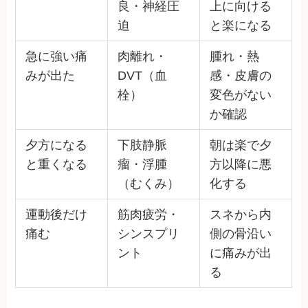
良・神経圧
上に向ける
迫
と楽になる
急に強い痛
肉離れ・
腫れ・熱
みが出た
DVT（血
感・皮膚の
栓）
変色がない
か確認
夕方になる
下肢静脈
朝は楽で夕
と重くなる
瘤・浮腫
方以降に悪
（むくみ）
化する
運動後だけ
筋肉疲労・
スネから内
痛む
シンスプリ
側の骨沿い
ント
に痛みが出
る