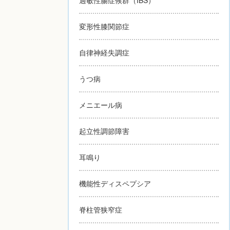
変形性膝関節症
自律神経失調症
うつ病
メニエール病
起立性調節障害
耳鳴り
機能性ディスペプシア
脊柱管狭窄症