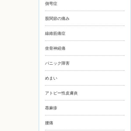
側弯症
股関節の痛み
線維筋痛症
坐骨神経痛
パニック障害
めまい
アトピー性皮膚炎
蕁麻疹
腰痛