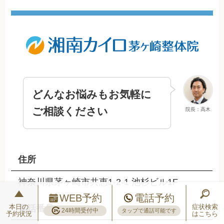
どんなお悩みもお気軽に
ご相談ください
院長：高木
住所
神奈川県茅ヶ崎市共恵1-2-1 池杉ビル1F
WEB予約
電話予約
本日の
症状検索
電話番号
24時間受付中
タップで通話可能です
予約状況
はこちら