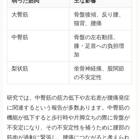
弱った筋肉
主な影響
大臀筋
骨盤後傾、反り腰、
猫背、腰痛
中臀筋
骨盤の左右動揺、
膝・足首への負担増
加
梨状筋
坐骨神経痛、股関節
の不安定性
研究では、中臀筋の筋力低下や左右差が腰痛発症
に関連するという報告が多数あります。中臀筋の
機能が低下すると歩行時や片脚立ちの際に骨盤が
不安定になり、その不安定性を補うために腰部の
筋肉が過剰に緊張し、腰痛につながると考えられ