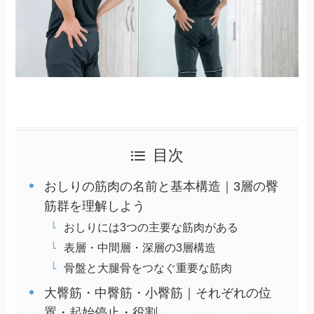
目次
おしりの筋肉の名前と基本構造｜3層の臀
筋群を理解しよう
おしりには3つの主要な筋肉がある
表層・中間層・深層の3層構造
骨盤と大腿骨をつなぐ重要な筋肉
大臀筋・中臀筋・小臀筋｜それぞれの位
置・起始停止・役割