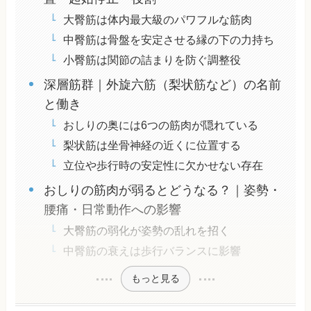
大臀筋は体内最大級のパワフルな筋肉
中臀筋は骨盤を安定させる縁の下の力持ち
小臀筋は関節の詰まりを防ぐ調整役
深層筋群｜外旋六筋（梨状筋など）の名前
と働き
おしりの奥には6つの筋肉が隠れている
梨状筋は坐骨神経の近くに位置する
立位や歩行時の安定性に欠かせない存在
おしりの筋肉が弱るとどうなる？｜姿勢・
腰痛・日常動作への影響
大臀筋の弱化が姿勢の乱れを招く
中臀筋の衰えは歩行バランスに影響
もっと見る