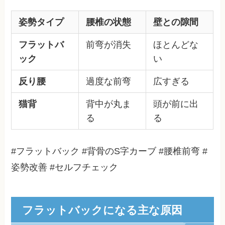
姿勢タイプ
腰椎の状態
壁との隙間
フラットバ
前弯が消失
ほとんどな
ック
い
反り腰
過度な前弯
広すぎる
猫背
背中が丸ま
頭が前に出
る
る
#フラットバック #背骨のS字カーブ #腰椎前弯 #
姿勢改善 #セルフチェック
フラットバックになる主な原因