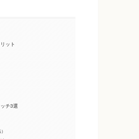
メリット
ッチ3選
転）