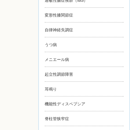
変形性膝関節症
自律神経失調症
うつ病
メニエール病
起立性調節障害
耳鳴り
機能性ディスペプシア
脊柱管狭窄症