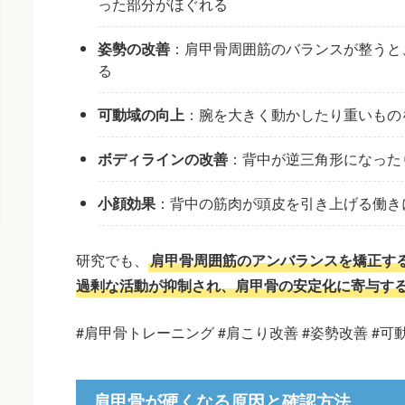
った部分がほぐれる
姿勢の改善
：肩甲骨周囲筋のバランスが整うと
る
可動域の向上
：腕を大きく動かしたり重いもの
ボディラインの改善
：背中が逆三角形になった
小顔効果
：背中の筋肉が頭皮を引き上げる働き
研究でも、
肩甲骨周囲筋のアンバランスを矯正す
過剰な活動が抑制され、肩甲骨の安定化に寄与す
#肩甲骨トレーニング #肩こり改善 #姿勢改善 #可
肩甲骨が硬くなる原因と確認方法