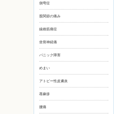
側弯症
股関節の痛み
線維筋痛症
坐骨神経痛
パニック障害
めまい
アトピー性皮膚炎
蕁麻疹
腰痛